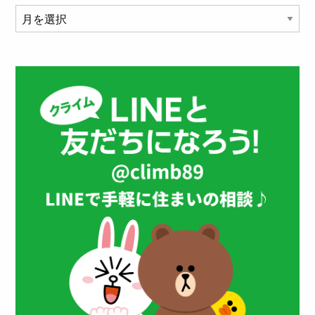
ア
ー
カ
イ
ブ