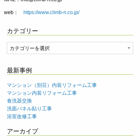
web：
https://www.climb-n.co.jp/
カテゴリー
カ
テ
ゴ
最新事例
リ
ー
マンション（別荘）内装リフォーム工事
マンション内装リフォーム工事
食洗器交換
洗面パネル貼り工事
浴室改修工事
アーカイブ