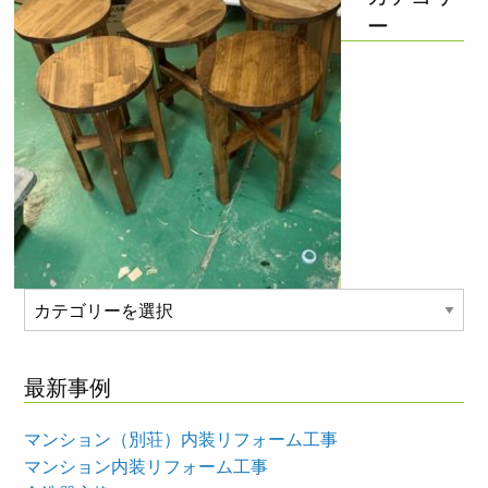
ー
カ
テ
ゴ
最新事例
リ
ー
マンション（別荘）内装リフォーム工事
マンション内装リフォーム工事