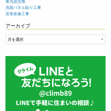
食洗器交換
洗面パネル貼り工事
浴室改修工事
アーカイブ
ア
ー
カ
イ
ブ