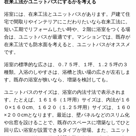
在来工法かユニットバスにするかを考える
浴室には、在来工法とユニットバスがあります。戸建て住
宅で間取りやインテリアにこだわりたいなら在来工法に。
短い工期でリフォームしたい時や、２階に浴室をつくる場
合は、ユニットバスが最適です。マンションでは、既存が
在来工法でも防水面を考えると、ユニットバスがオススメ
です。
浴室の標準的な広さは、０.７５坪、１坪、１.２５坪の３
種類。入浴のしやすさは、浴槽と洗い場の広さが左右しま
す。既存の浴室が狭いなら、増築を検討しても。
ユニットバスのサイズは、浴室の内法寸法で表示されま
す。たとえば、１６１６（１坪用）サイズは、内法が１６
０×１６０cm、１６２０（１.２５坪用）サイズは、１６０
×２００cmとなります。最近は、壁パネルなどのスリム化
や出窓を設けることで、既存のスペースに増築なしでひと
回り広い浴室が設置できるタイプが登場。また、ユニット