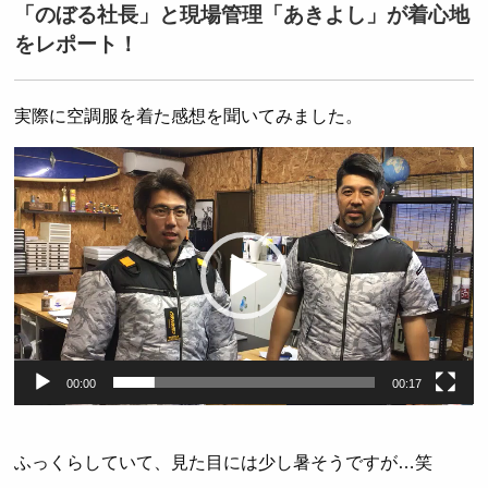
「のぼる社長」と現場管理「あきよし」が着心地
をレポート！
実際に空調服を着た感想を聞いてみました。
動
画
プ
レ
ー
ヤ
ー
00:00
00:17
ふっくらしていて、見た目には少し暑そうですが…笑